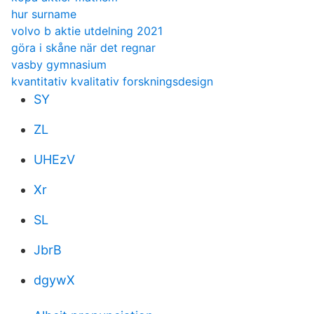
hur surname
volvo b aktie utdelning 2021
göra i skåne när det regnar
vasby gymnasium
kvantitativ kvalitativ forskningsdesign
SY
ZL
UHEzV
Xr
SL
JbrB
dgywX