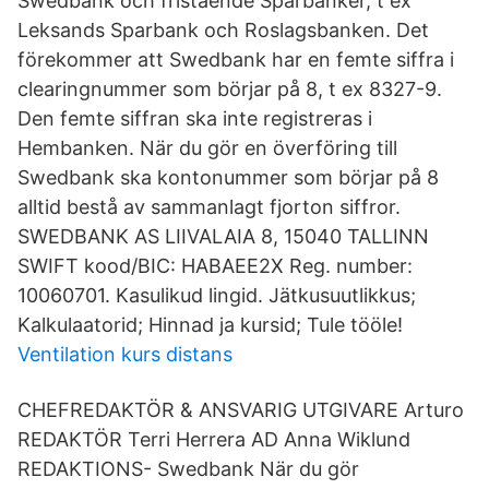
Swedbank och fristående Sparbanker, t ex
Leksands Sparbank och Roslagsbanken. Det
förekommer att Swedbank har en femte siffra i
clearingnummer som börjar på 8, t ex 8327-9.
Den femte siffran ska inte registreras i
Hembanken. När du gör en överföring till
Swedbank ska kontonummer som börjar på 8
alltid bestå av sammanlagt fjorton siffror.
SWEDBANK AS LIIVALAIA 8, 15040 TALLINN
SWIFT kood/BIC: HABAEE2X Reg. number:
10060701. Kasulikud lingid. Jätkusuutlikkus;
Kalkulaatorid; Hinnad ja kursid; Tule tööle!
Ventilation kurs distans
CHEFREDAKTÖR & ANSVARIG UTGIVARE Arturo
REDAKTÖR Terri Herrera AD Anna Wiklund
REDAKTIONS- Swedbank När du gör