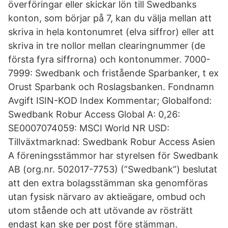
överföringar eller skickar lön till Swedbanks
konton, som börjar på 7, kan du välja mellan att
skriva in hela kontonumret (elva siffror) eller att
skriva in tre nollor mellan clearingnummer (de
första fyra siffrorna) och kontonummer. 7000-
7999: Swedbank och fristående Sparbanker, t ex
Orust Sparbank och Roslagsbanken. Fondnamn
Avgift ISIN-KOD Index Kommentar; Globalfond:
Swedbank Robur Access Global A: 0,26:
SE0007074059: MSCI World NR USD:
Tillväxtmarknad: Swedbank Robur Access Asien
A föreningsstämmor har styrelsen för Swedbank
AB (org.nr. 502017-7753) (”Swedbank”) beslutat
att den extra bolagsstämman ska genomföras
utan fysisk närvaro av aktieägare, ombud och
utom stående och att utövande av rösträtt
endast kan ske per post före stämman.